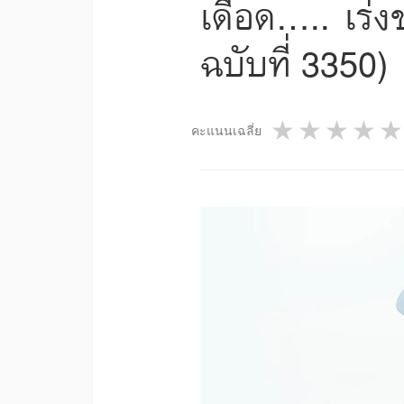
เดือด..... เ
ฉบับที่ 3350)
1 star
2 star
3 st
4
คะแนนเฉลี่ย