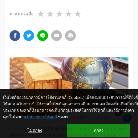
1 star
2 stars
3 stars
4 stars
5 stars
คะแนนเฉลี่ย
เว็บไซต์ของธนาคารมีการใช้งานคุกกี้ (Cookies) เพื่อส่งมอบประสบการณ์ที่ดียิ่งขึ
ให้แก่คุณในการเข้าใช้งานเว็บไซต์ คุณสามารถศึกษารายละเอียดเพิ่มเติมเกี่ยวกั
ประเภทของคุกกี้ที่ธนาคารจัดเก็บ วัตถุประสงค์ในการใช้คุกกี้ และวิธีการตั้งค่า
คุกกี้ได้จาก
นโยบายการใช้คุกกี้
ของเรา
ให้ K-Buddy ช่วยเหลือคุณ
ภายหลังศึกเลือกตั้งสหรัฐฯ ที่นายบารัค โอบามา ได้รับ
ไม่ตกลง
ตกลง
เลือกให้กลับมาดำรงตำแหน่งประธานาธิบดีอีกวาระหนึ่ง