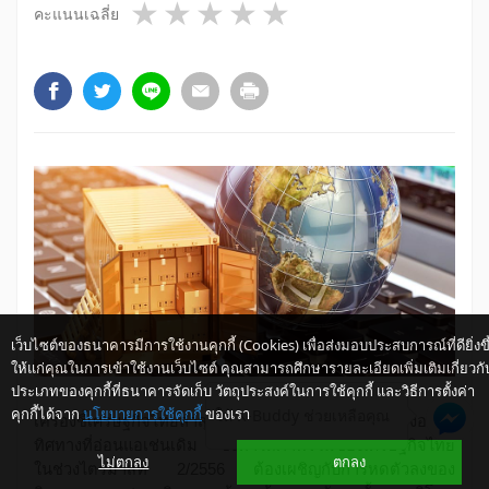
1 star
2 stars
3 stars
4 stars
5 stars
คะแนนเฉลี่ย
เว็บไซต์ของธนาคารมีการใช้งานคุกกี้ (Cookies) เพื่อส่งมอบประสบการณ์ที่ดียิ่งขึ
ให้แก่คุณในการเข้าใช้งานเว็บไซต์ คุณสามารถศึกษารายละเอียดเพิ่มเติมเกี่ยวกั
ประเภทของคุกกี้ที่ธนาคารจัดเก็บ วัตถุประสงค์ในการใช้คุกกี้ และวิธีการตั้งค่า
คุกกี้ได้จาก
นโยบายการใช้คุกกี้
ของเรา
ให้ K-Buddy ช่วยเหลือคุณ
เครื่องชี้เศรษฐกิจไทยล่าสุดในเดือนมิ.ย. 2556 ยังคงอยู่ใน
ทิศทางที่อ่อนแอเช่นเดิม ซึ่งทำให้ภาพรวมของเศรษฐกิจไทย
ไม่ตกลง
ตกลง
ในช่วงไตรมาสที่ 2/2556 ต้องเผชิญกับการหดตัวลงของ