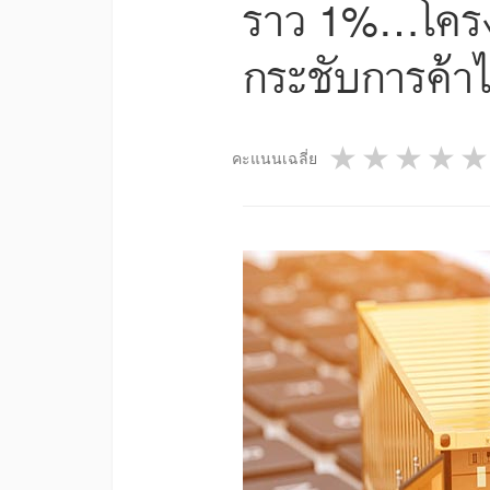
ราว 1%...โครง
กระชับการค้า
1 star
2 star
3 st
4
คะแนนเฉลี่ย