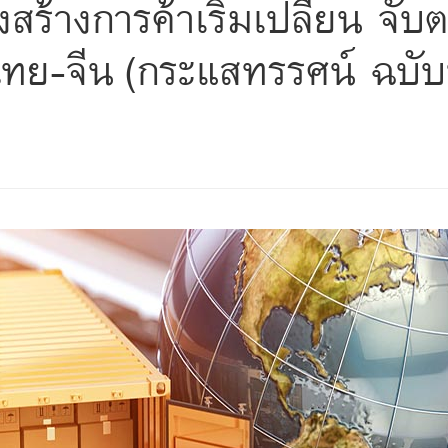
สร้างการค้าเริ่มเปลี่ยน จ
ไทย-จีน (กระแสทรรศน์ ฉบับท
s
ars
 stars
5 stars