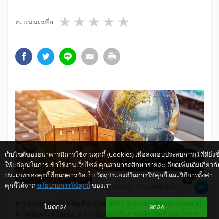
1 star
2 stars
3 stars
4 stars
5 stars
คะแนนเฉลี่ย
เว็บไซต์ของธนาคารมีการใช้งานคุกกี้ (Cookies) เพื่อส่งมอบประสบการณ์ที่ดียิ่งขึ
ให้แก่คุณในการเข้าใช้งานเว็บไซต์ คุณสามารถศึกษารายละเอียดเพิ่มเติมเกี่ยวกั
ประเภทของคุกกี้ที่ธนาคารจัดเก็บ วัตถุประสงค์ในการใช้คุกกี้ และวิธีการตั้งค่า
คุกกี้ได้จาก
นโยบายการใช้คุกกี้
ของเรา
ให้ K-Buddy ช่วยเหลือคุณ
การส่งออกของไทยในเดือนก.พ. 2557 สามารถพลิกกลับมาขยาย
ไม่ตกลง
ตกลง
ตัวได้อีกครั้งที่ร้อยละ 2.43 เมื่อเทียบกับช่วงเดียวกันปีก่อน (
YoY)