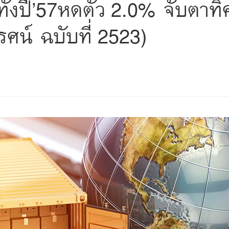
ทั้งปี’57หดตัว 2.0% จับตาท
ศน์ ฉบับที่ 2523)
s
ars
 stars
5 stars