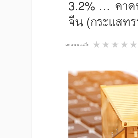
3.2% ... คาด
จีน (กระแสทรร
1 star
2 star
3 st
4
คะแนนเฉลี่ย