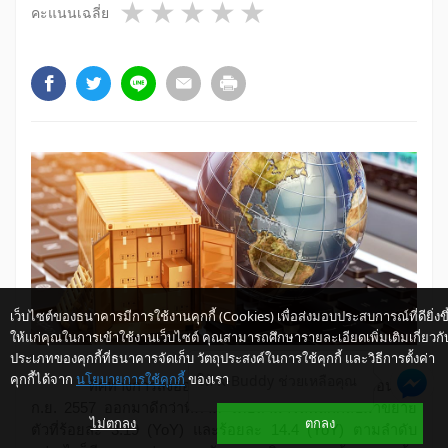
1 star
2 stars
3 stars
4 stars
5 stars
คะแนนเฉลี่ย
เว็บไซต์ของธนาคารมีการใช้งานคุกกี้ (Cookies) เพื่อส่งมอบประสบการณ์ที่ดียิ่งขึ
ให้แก่คุณในการเข้าใช้งานเว็บไซต์ คุณสามารถศึกษารายละเอียดเพิ่มเติมเกี่ยวกั
ประเภทของคุกกี้ที่ธนาคารจัดเก็บ วัตถุประสงค์ในการใช้คุกกี้ และวิธีการตั้งค่า
คุกกี้ได้จาก
นโยบายการใช้คุกกี้
ของเรา
ให้ K-Buddy ช่วยเหลือคุณ
ทิศทางการส่งออกและการนำเข้าของไทยในเดือน
ก.ย.
2557
ออกมาดีกว่าที่คาด โดยสามารถพลิกกลับมาขยาย
ไม่ตกลง
ตกลง
ตัวที่ร้อยละ
3.19 (YoY)
และร้อยละ
14.4 (YoY)
ตามลำดับ