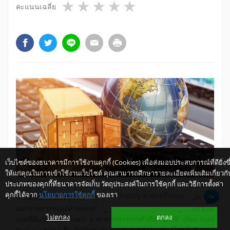
1 star
2 stars
3 stars
4 stars
5 stars
คะแนนเฉลี่ย
เว็บไซต์ของธนาคารมีการใช้งานคุกกี้ (Cookies) เพื่อส่งมอบประสบการณ์ที่ดียิ่งขึ
ให้แก่คุณในการเข้าใช้งานเว็บไซต์ คุณสามารถศึกษารายละเอียดเพิ่มเติมเกี่ยวกั
ประเภทของคุกกี้ที่ธนาคารจัดเก็บ วัตถุประสงค์ในการใช้คุกกี้ และวิธีการตั้งค่า
คุกกี้ได้จาก
นโยบายการใช้คุกกี้
ของเรา
ให้ K-Buddy ช่วยเหลือคุณ
การส่งออกของไทยในปี 2550 ต้องเผชิญกับปัจจัยลบหลายประการ
นอกจากการชะลอตัวของเศรษฐกิจของประเทศคู่ค้าสำคัญ และค่าเงิน
ไม่ตกลง
ตกลง
บาทที่มีแนวโน้มแข็งค่า มาตรการทางการค้าที่มิใช่ภาษี
(Non-Tariff