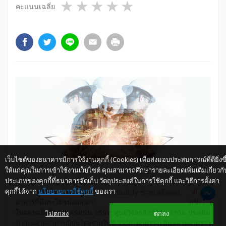
1 star
2 stars
3 stars
4 stars
5 stars
คะแนนเฉลี่ย
เว็บไซต์ของธนาคารมีการใช้งานคุกกี้ (Cookies) เพื่อส่งมอบประสบการณ์ที่ดียิ่งขึ
ให้แก่คุณในการเข้าใช้งานเว็บไซต์ คุณสามารถศึกษารายละเอียดเพิ่มเติมเกี่ยวกั
ประเภทของคุกกี้ที่ธนาคารจัดเก็บ วัตถุประสงค์ในการใช้คุกกี้ และวิธีการตั้งค่า
ธุรกิจร้านอาหารญี่ปุ่นโดยภาพรวมยังเป็นธุรกิจที่เติบโตต่อเนื่อง
คุกกี้ได้จาก
นโยบายการใช้คุกกี้
ของเรา
ให้ K-Buddy ช่วยเหลือคุณ
เนื่องจากคนไทยยังคงนิยมบริโภคอาหารญี่ปุ่น โดยยอมรับในแง่ที่เป็น
อาหารที่มีประโยชน์ต่อสุขภาพ และมีรสชาติถูกปาก ภาวะการแข่งขัน
ไม่ตกลง
ตกลง
ในตลาดเป็นไปอย่างเข้มข้น บริษัท ศูนย์วิจัยกสิกรไทย จำกัด ประเมิน
ภาวะตลาดอาหารญี่ปุ่นโดยรวมในปี 2550
คาดว่าจะมีมูลค่าตลาดราว