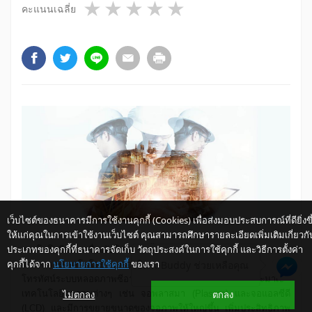
1 star
2 stars
3 stars
4 stars
5 stars
คะแนนเฉลี่ย
เว็บไซต์ของธนาคารมีการใช้งานคุกกี้ (Cookies) เพื่อส่งมอบประสบการณ์ที่ดียิ่งขึ
ให้แก่คุณในการเข้าใช้งานเว็บไซต์ คุณสามารถศึกษารายละเอียดเพิ่มเติมเกี่ยวกั
ประเภทของคุกกี้ที่ธนาคารจัดเก็บ วัตถุประสงค์ในการใช้คุกกี้ และวิธีการตั้งค่า
เทคโนโลยีของเครื่องรับโทรทัศน์นั้นได้รับการพัฒนาไปค่อนข้างมาก
คุกกี้ได้จาก
นโยบายการใช้คุกกี้
ของเรา
ให้ K-Buddy ช่วยเหลือคุณ
โดยเฉพาะเทคโนโลยีของจอภาพได้รับการพัฒนาจากเดิมเป็น
โทรทัศน์ระบบหลอดภาพซีอาร์ที (Cathode Ray Tube)
และมาเป็น
ไม่ตกลง
ตกลง
เทคโนโลยีจอภาพต่างๆ เช่น จอพลาสมา (Plasma) และจอแอลซีดี
(LCD) และมีการขยายขนาดของจอภาพให้ใหญ่ขึ้น เพิ่มประสิทธิภาพ