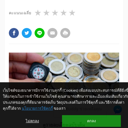
1 star
2 stars
3 stars
4 stars
5 stars
คะแนนเฉลี่ย
เว็บไซต์ของธนาคารมีการใช้งานคุกกี้ (Cookies) เพื่อส่งมอบประสบการณ์ที่ดียิ่งขึ
ให้แก่คุณในการเข้าใช้งานเว็บไซต์ คุณสามารถศึกษารายละเอียดเพิ่มเติมเกี่ยวกั
ประเภทของคุกกี้ที่ธนาคารจัดเก็บ วัตถุประสงค์ในการใช้คุกกี้ และวิธีการตั้งค่า
คุกกี้ได้จาก
นโยบายการใช้คุกกี้
ของเรา
ให้ K-Buddy ช่วยเหลือคุณ
ไม่ตกลง
ตกลง
ดูรายละเอียดฉบับเต็ม