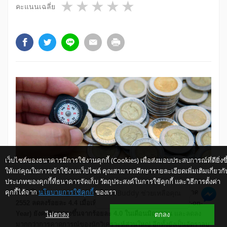
1 star
2 stars
3 stars
4 stars
5 stars
คะแนนเฉลี่ย
เว็บไซต์ของธนาคารมีการใช้งานคุกกี้ (Cookies) เพื่อส่งมอบประสบการณ์ที่ดียิ่งขึ
ให้แก่คุณในการเข้าใช้งานเว็บไซต์ คุณสามารถศึกษารายละเอียดเพิ่มเติมเกี่ยวกั
ประเภทของคุกกี้ที่ธนาคารจัดเก็บ วัตถุประสงค์ในการใช้คุกกี้ และวิธีการตั้งค่า
จากการรายงานตัวเลขอัตราเงินเฟ้อโดยกระทรวงพาณิชย์
คุกกี้ได้จาก
นโยบายการใช้คุกกี้
ของเรา
ให้ K-Buddy ช่วยเหลือคุณ
ล่าสุดในเดือนกรกฎาคม 2552
อัตราเงินเฟ้อทั่วไปในเดือนกรกฎาคม
2552
ลดลงร้อยละ 4.4 เมื่อ
เทียบกับช่วงเดียวกันของปีก่อน
(Year-on-
ไม่ตกลง
ตกลง
Year)
ยังคงติดลบสูงขึ้นจากร้อยละ 4.0
ในเดือนมิถุนายน
และลดลง
มากกว่าการคาดการณ์ของนักวิเคราะห์ส่วนใหญ่ อีกทั้งยังเป็นอัตราลบ