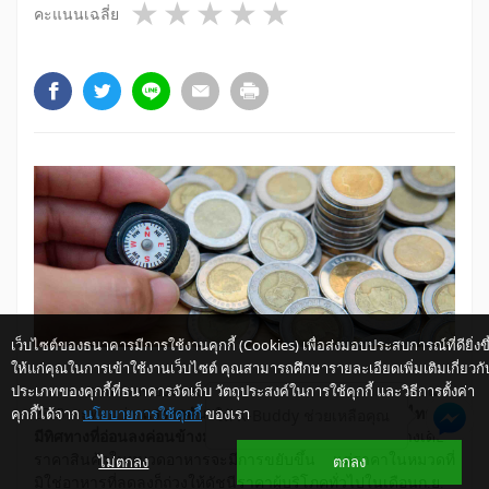
1 star
2 stars
3 stars
4 stars
5 stars
คะแนนเฉลี่ย
เว็บไซต์ของธนาคารมีการใช้งานคุกกี้ (Cookies) เพื่อส่งมอบประสบการณ์ที่ดียิ่งขึ
ให้แก่คุณในการเข้าใช้งานเว็บไซต์ คุณสามารถศึกษารายละเอียดเพิ่มเติมเกี่ยวกั
ประเภทของคุกกี้ที่ธนาคารจัดเก็บ วัตถุประสงค์ในการใช้คุกกี้ และวิธีการตั้งค่า
ภาพรวมของรายงานดัชนีราคาผู้บริโภคเดือนกันยายน
คุกกี้ได้จาก
นโยบายการใช้คุกกี้
ของเรา
ให้ K-Buddy ช่วยเหลือคุณ
2553 สะท้อนว่า
แรงกดดันในช่วงขาขึ้นของอัตราเงินเฟ้อไทยนั้น
มีทิศทางที่อ่อนลงค่อนข้างมาก
โดยแม้ว่าในช่วงระหว่างเดือน
ไม่ตกลง
ตกลง
ราคาสินค้าในหมวดอาหารจะมีการขยับขึ้น แต่ราคาในหมวดที่
มิใช่อาหารที่ลดลงก็ถ่วงให้ดัชนีราคาผู้บริโภคทั่วไปในเดือนก.ย.