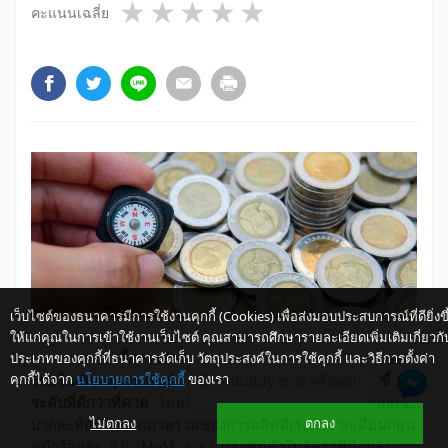
1 star
2 stars
3 stars
4 stars
5 stars
คะแนนเฉลี่ย
เว็บไซต์ของธนาคารมีการใช้งานคุกกี้ (Cookies) เพื่อส่งมอบประสบการณ์ที่ดียิ่งขึ
ให้แก่คุณในการเข้าใช้งานเว็บไซต์ คุณสามารถศึกษารายละเอียดเพิ่มเติมเกี่ยวกั
ประเภทของคุกกี้ที่ธนาคารจัดเก็บ วัตถุประสงค์ในการใช้คุกกี้ และวิธีการตั้งค่า
เครื่องชี้การผลิตภาคอุตสาหกรรมและการส่งออกของ
คุกกี้ได้จาก
นโยบายการใช้คุกกี้
ของเรา
ให้ K-Buddy ช่วยเหลือคุณ
ไทยในเดือนกุมภาพันธ์ 2555 สะท้อนภาพการฟื้นตัวขึ้นใน
ระดับที่ดีกว่าที่คาด
โดยใน
ภาคอุตสาหกรรม
นั้น สัญญาณเชิง
ไม่ตกลง
ตกลง
บวกสะท้อนได้จากภาพรวมของการผลิตที่เร่งตัวจากเดือนก่อน
หน้าร้อยละ 9.0 (
MoM, s.a.
) และหดตัวในอัตราที่น้อยลงจาก