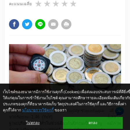
1 star
2 stars
3 stars
4 stars
5 stars
คะแนนเฉลี่ย
เว็บไซต์ของธนาคารมีการใช้งานคุกกี้ (Cookies) เพื่อส่งมอบประสบการณ์ที่ดียิ่งขึ
ให้แก่คุณในการเข้าใช้งานเว็บไซต์ คุณสามารถศึกษารายละเอียดเพิ่มเติมเกี่ยวกั
ประเภทของคุกกี้ที่ธนาคารจัดเก็บ วัตถุประสงค์ในการใช้คุกกี้ และวิธีการตั้งค่า
อัตราเงินเฟ้อทั่วไปในเดือนพ.ย.
2556
อยู่ที่ร้อยละ
1.92 (YoY)
คุกกี้ได้จาก
นโยบายการใช้คุกกี้
ของเรา
ให้ K-Buddy ช่วยเหลือคุณ
เมื่อเทียบกับช่วงเดียวกันปีก่อน เพิ่มขึ้นต่อเนื่องเป็นเดือนที่สอง
จากร้อยละ
1.46 (YoY)
ในเดือนต.ค.
2556
เนื่องจากผลจาก
ไม่ตกลง
ตกลง
ฐานเปรียบเทียบที่ต่ำในช่วงเดียวกันปีก่อนเป็นสำคัญ แม้ภาพ
รวมของกิจกรรมทางเศรษฐกิจน่าจะมีทิศทางชะลอตัว