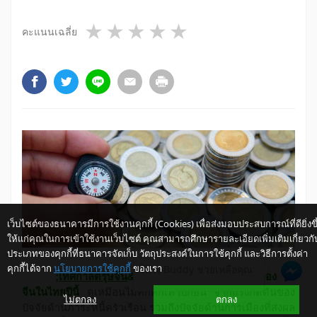
1 star
2 stars
3 stars
4 stars
5 stars
คะแนนเฉลี่ย
เว็บไซต์ของธนาคารมีการใช้งานคุกกี้ (Cookies) เพื่อส่งมอบประสบการณ์ที่ดียิ่งขึ
ให้แก่คุณในการเข้าใช้งานเว็บไซต์ คุณสามารถศึกษารายละเอียดเพิ่มเติมเกี่ยวกั
ประเภทของคุกกี้ที่ธนาคารจัดเก็บ วัตถุประสงค์ในการใช้คุกกี้ และวิธีการตั้งค่า
คุกกี้ได้จาก
นโยบายการใช้คุกกี้
ของเรา
ให้ K-Buddy ช่วยเหลือคุณ
;
เทศกาลตรุษจีน
&rdquo; หรือเทศกาลปีใหม่ของชาว
จีนในไทยปีนี้
ดูเหมือนไม่คึกคักเท่าปีก่อน จากแรงกดดันของ
ไม่ตกลง
ตกลง
ปัจจัยด้านภาระหนี้ครัวเรือน รวมถึงปัจจัยด้านการเมืองที่ส่งผล