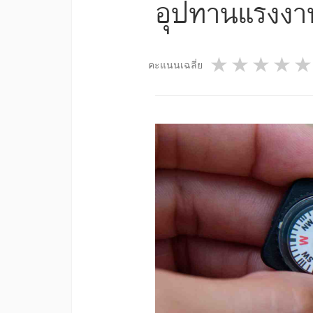
อุปทานแรงงาน
1 star
2 star
3 st
4
คะแนนเฉลี่ย