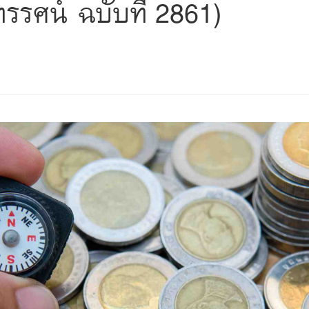
รศน์ ฉบับที่ 2861)
s
ars
 stars
5 stars