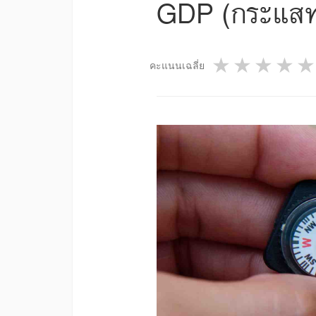
GDP (กระแสทร
1 star
2 star
3 st
4
คะแนนเฉลี่ย