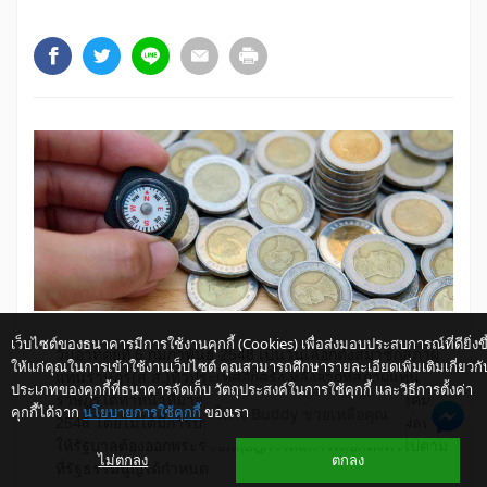
เว็บไซต์ของธนาคารมีการใช้งานคุกกี้ (Cookies) เพื่อส่งมอบประสบการณ์ที่ดียิ่งขึ
วัน
อาทิตย์
ที่ 6 กุมภา
พันธ์ 2548 เป็น
วัน
เลือก
ตั้ง
สมาชิก
สภา
ผู้
ให้แก่คุณในการเข้าใช้งานเว็บไซต์ คุณสามารถศึกษารายละเอียดเพิ่มเติมเกี่ยวกั
แทน
ราษฎร(ส.ส.)ทั่ว
ประเทศ
อีก
ครั้ง หลัง
จาก
ที่
สภา
ผู้
แทน
ประเภทของคุกกี้ที่ธนาคารจัดเก็บ วัตถุประสงค์ในการใช้คุกกี้ และวิธีการตั้งค่า
ราษฎร
ได้
ทำ
หน้า
ที่
มา
จน
ครบ
วา
ระ 4 ปี
เมื่อ
วัน
ที่ 6 มกราคม
คุกกี้ได้จาก
นโยบายการใช้คุกกี้
ของเรา
ให้ K-Buddy ช่วยเหลือคุณ
2548 โดย
ไม่
ได้
มี
การ
ประกาศ
ยุบ
สภา
ก่อน
กำหนด อัน
มี
ผล
ทำ
ให้
รัฐบาล
ต้อง
ออก
พระ
ราช
กฤษฎีกา
ให้
มี
การ
เลือก
ตั้ง
ทั่ว
ไป
ตาม
ไม่ตกลง
ตกลง
ที่
รัฐธรรมนูญ
ได้
กำหนด