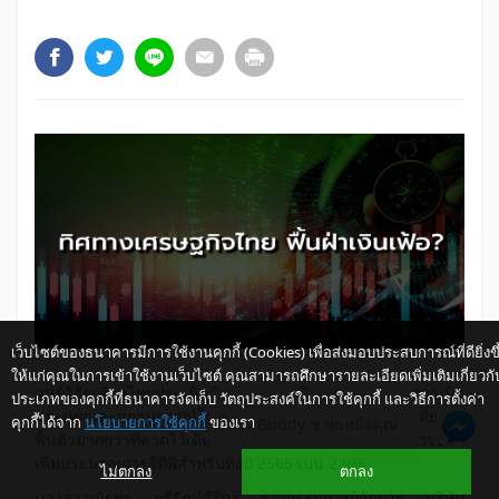
เว็บไซต์ของธนาคารมีการใช้งานคุกกี้ (Cookies) เพื่อส่งมอบประสบการณ์ที่ดียิ่งขึ
ให้แก่คุณในการเข้าใช้งานเว็บไซต์ คุณสามารถศึกษารายละเอียดเพิ่มเติมเกี่ยวกั
​ศูนย์วิจัยกสิกรไทยประเมินทิศทางเศรษฐกิจ จากแผนการเปิด
ประเภทของคุกกี้ที่ธนาคารจัดเก็บ วัตถุประสงค์ในการใช้คุกกี้ และวิธีการตั้งค่า
ประเทศและสถานการณ์โควิดที่คลี่คลายลง หนุนการท่องเที่ยวให้
คุกกี้ได้จาก
นโยบายการใช้คุกกี้
ของเรา
ให้ K-Buddy ช่วยเหลือคุณ
ฟื้นตัวมากกว่าที่คาดไว้เดิม และมีอานิสงส์ต่อเนื่องมายังการปรับ
เพิ่มประมาณการจีดีพีสำหรับทั้งปี 2565 เป็น 2.9%
ไม่ตกลง
ตกลง
นางสาวณัฐพร ตรีรัตน์ศิริกุล รองกรรมการผู้จัดการ บริษัท