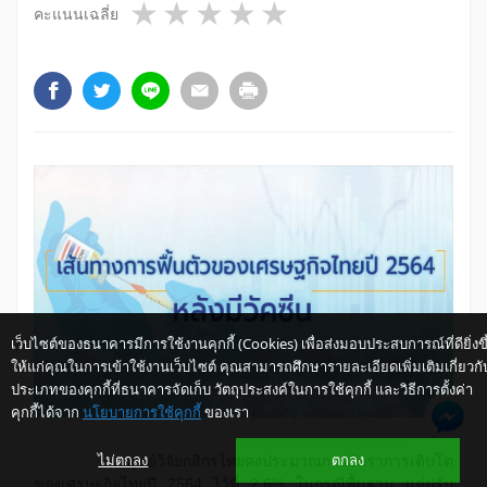
1 star
2 stars
3 stars
4 stars
5 stars
คะแนนเฉลี่ย
เว็บไซต์ของธนาคารมีการใช้งานคุกกี้ (Cookies) เพื่อส่งมอบประสบการณ์ที่ดียิ่งขึ
ให้แก่คุณในการเข้าใช้งานเว็บไซต์ คุณสามารถศึกษารายละเอียดเพิ่มเติมเกี่ยวกั
ประเภทของคุกกี้ที่ธนาคารจัดเก็บ วัตถุประสงค์ในการใช้คุกกี้ และวิธีการตั้งค่า
คุกกี้ได้จาก
นโยบายการใช้คุกกี้
ของเรา
ให้ K-Buddy ช่วยเหลือคุณ
ไม่ตกลง
ตกลง
ศูนย์วิจัยกสิกรไทยคงประมาณการอัตราการเติบโต
ของเศรษฐกิจไทยปี 2564 ไว้ที่ 2.6% ในกรณีพื้นฐาน แต่ปรับ