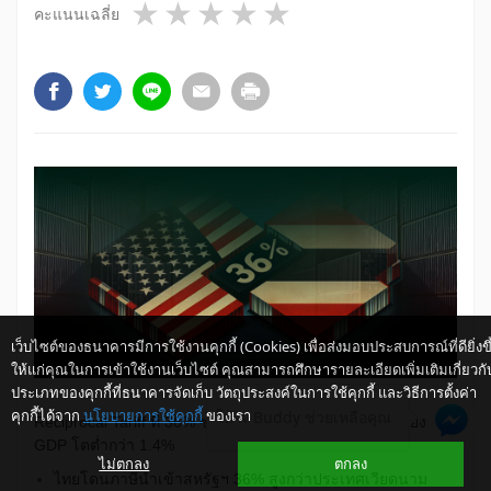
1 star
2 stars
3 stars
4 stars
5 stars
คะแนนเฉลี่ย
เว็บไซต์ของธนาคารมีการใช้งานคุกกี้ (Cookies) เพื่อส่งมอบประสบการณ์ที่ดียิ่งขึ
ให้แก่คุณในการเข้าใช้งานเว็บไซต์ คุณสามารถศึกษารายละเอียดเพิ่มเติมเกี่ยวกั
ประเภทของคุกกี้ที่ธนาคารจัดเก็บ วัตถุประสงค์ในการใช้คุกกี้ และวิธีการตั้งค่า
คุกกี้ได้จาก
นโยบายการใช้คุกกี้
ของเรา
ให้ K-Buddy ช่วยเหลือคุณ
Reciprocal Tariff ที่ 36% ซ้ำเติมเศรษฐกิจไทย ... ความเสี่ยง
GDP โตต่ำกว่า 1.4%
ไม่ตกลง
ตกลง
ไทยโดนภาษีนำเข้าสหรัฐฯ 36% สูงกว่าประเทศเวียดนาม