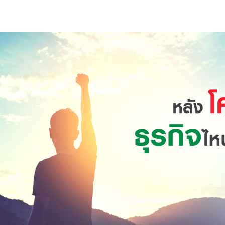
s
ars
 stars
5 stars