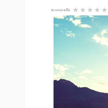
1 star
2 star
3 st
4
คะแนนเฉลี่ย