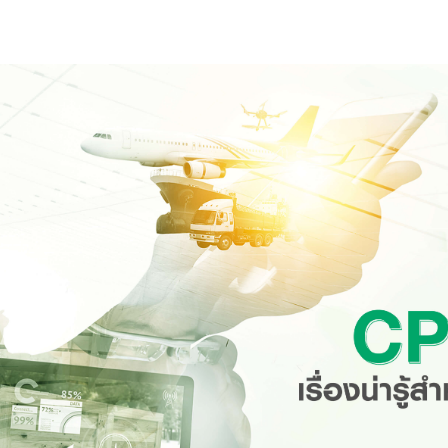
s
ars
 stars
5 stars