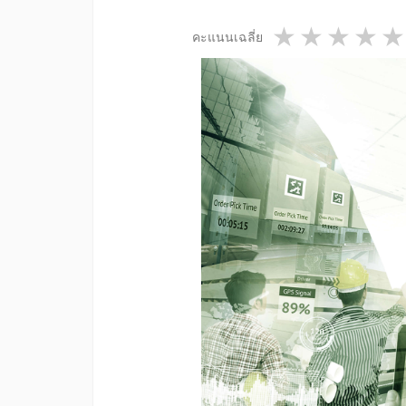
1 star
2 star
3 st
4
คะแนนเฉลี่ย