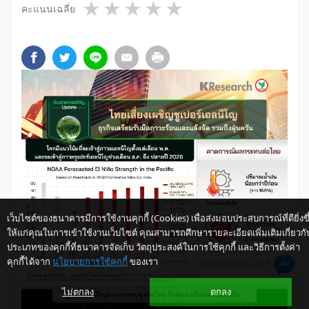
1 star
2 stars
3 stars
4 stars
5 stars
คะแนนเฉลี่ย
เว็บไซต์ของธนาคารมีการใช้งานคุกกี้ (Cookies) เพื่อส่งมอบประสบการณ์ที่ดียิ่งขึ
ให้แก่คุณในการเข้าใช้งานเว็บไซต์ คุณสามารถศึกษารายละเอียดเพิ่มเติมเกี่ยวกั
ประเภทของคุกกี้ที่ธนาคารจัดเก็บ วัตถุประสงค์ในการใช้คุกกี้ และวิธีการตั้งค่า
คุกกี้ได้จาก
นโยบายการใช้คุกกี้
ของเรา
ให้ K-Buddy ช่วยเหลือคุณ
ไม่ตกลง
ตกลง