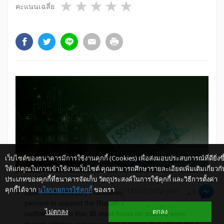
1 star
2 stars
3 stars
4 stars
5 stars
คะแนนเฉลี่ย
เว็บไซต์ของธนาคารมีการใช้งานคุกกี้ (Cookies) เพื่อส่งมอบประสบการณ์ที่ดียิ่งขึ
ให้แก่คุณในการเข้าใช้งานเว็บไซต์ คุณสามารถศึกษารายละเอียดเพิ่มเติมเกี่ยวกั
ประเภทของคุกกี้ที่ธนาคารจัดเก็บ วัตถุประสงค์ในการใช้คุกกี้ และวิธีการตั้งค่า
คุกกี้ได้จาก
นโยบายการใช้คุกกี้
ของเรา
Let us help you
Bank Indonesia (BI) maintained the interest rate at 4.75
percent to support the Rupiah amid ongoing capital
ไม่ตกลง
ตกลง
outflows. Given this, BI must focus on stability even