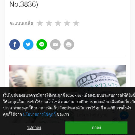
No.3836)
1 star
2 stars
3 stars
4 stars
5 stars
คะแนนเฉลี่ย
เว็บไซต์ของธนาคารมีการใช้งานคุกกี้ (Cookies) เพื่อส่งมอบประสบการณ์ที่ดียิ่งขึ
ให้แก่คุณในการเข้าใช้งานเว็บไซต์ คุณสามารถศึกษารายละเอียดเพิ่มเติมเกี่ยวกั
ประเภทของคุกกี้ที่ธนาคารจัดเก็บ วัตถุประสงค์ในการใช้คุกกี้ และวิธีการตั้งค่า
คุกกี้ได้จาก
นโยบายการใช้คุกกี้
ของเรา
Let us help you
ไม่ตกลง
ตกลง