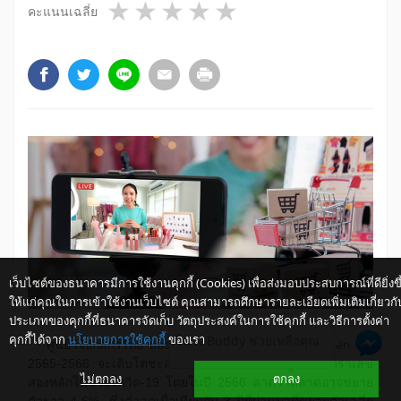
1 star
2 stars
3 stars
4 stars
5 stars
คะแนนเฉลี่ย
เว็บไซต์ของธนาคารมีการใช้งานคุกกี้ (Cookies) เพื่อส่งมอบประสบการณ์ที่ดียิ่งขึ
ให้แก่คุณในการเข้าใช้งานเว็บไซต์ คุณสามารถศึกษารายละเอียดเพิ่มเติมเกี่ยวกั
ประเภทของคุกกี้ที่ธนาคารจัดเก็บ วัตถุประสงค์ในการใช้คุกกี้ และวิธีการตั้งค่า
คุกกี้ได้จาก
นโยบายการใช้คุกกี้
ของเรา
ให้ K-Buddy ช่วยเหลือคุณ
​ ศูนย์วิจัยกสิกรไทย มองว่า มูลค่าตลาด B2C E-Commerce ปี
2565-2566 จะเติบโตชะลอลง หลังจากที่เร่งตัวสูงด้วยอัตราเลข
ไม่ตกลง
ตกลง
สองหลักในช่วงโควิด-19 โดยในปี 2566 คาดว่าตลาดอาจขยาย