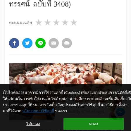
ทรรศน์ ฉบับที่ 3408)
1 star
2 stars
3 stars
4 stars
5 stars
คะแนนเฉลี่ย
เว็บไซต์ของธนาคารมีการใช้งานคุกกี้ (Cookies) เพื่อส่งมอบประสบการณ์ที่ดียิ่งขึ
ให้แก่คุณในการเข้าใช้งานเว็บไซต์ คุณสามารถศึกษารายละเอียดเพิ่มเติมเกี่ยวกั
ประเภทของคุกกี้ที่ธนาคารจัดเก็บ วัตถุประสงค์ในการใช้คุกกี้ และวิธีการตั้งค่า
คุกกี้ได้จาก
นโยบายการใช้คุกกี้
ของเรา
ให้ K-Buddy ช่วยเหลือคุณ
ไม่ตกลง
ตกลง