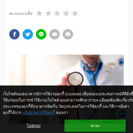
1 star
2 stars
3 stars
4 stars
5 stars
คะแนนเฉลี่ย
เว็บไซต์ของธนาคารมีการใช้งานคุกกี้ (Cookies) เพื่อส่งมอบประสบการณ์ที่ดียิ่งขึ
ให้แก่คุณในการเข้าใช้งานเว็บไซต์ คุณสามารถศึกษารายละเอียดเพิ่มเติมเกี่ยวกั
ประเภทของคุกกี้ที่ธนาคารจัดเก็บ วัตถุประสงค์ในการใช้คุกกี้ และวิธีการตั้งค่า
คุกกี้ได้จาก
นโยบายการใช้คุกกี้
ของเรา
ไม่ตกลง
ตกลง