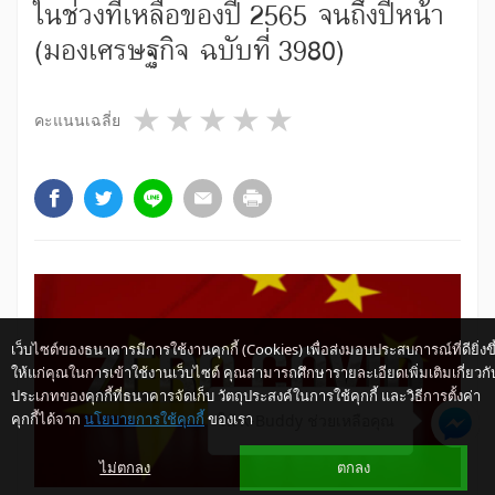
ในช่วงที่เหลือของปี 2565 จนถึงปีหน้า
(มองเศรษฐกิจ ฉบับที่ 3980)
1 star
2 stars
3 stars
4 stars
5 stars
คะแนนเฉลี่ย
เว็บไซต์ของธนาคารมีการใช้งานคุกกี้ (Cookies) เพื่อส่งมอบประสบการณ์ที่ดียิ่งขึ
ให้แก่คุณในการเข้าใช้งานเว็บไซต์ คุณสามารถศึกษารายละเอียดเพิ่มเติมเกี่ยวกั
ประเภทของคุกกี้ที่ธนาคารจัดเก็บ วัตถุประสงค์ในการใช้คุกกี้ และวิธีการตั้งค่า
คุกกี้ได้จาก
นโยบายการใช้คุกกี้
ของเรา
ให้ K-Buddy ช่วยเหลือคุณ
ไม่ตกลง
ตกลง