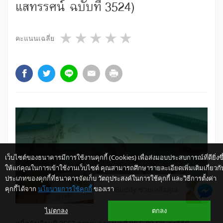
แสทรรศน์ ฉบับที่ 3524)
1 star
2 stars
3 stars
4 stars
5 stars
คะแนนเฉลี่ย
เว็บไซต์ของธนาคารมีการใช้งานคุกกี้ (Cookies) เพื่อส่งมอบประสบการณ์ที่ดียิ่งขึ
ให้แก่คุณในการเข้าใช้งานเว็บไซต์ คุณสามารถศึกษารายละเอียดเพิ่มเติมเกี่ยวกั
ประเภทของคุกกี้ที่ธนาคารจัดเก็บ วัตถุประสงค์ในการใช้คุกกี้ และวิธีการตั้งค่า
คุกกี้ได้จาก
นโยบายการใช้คุกกี้
ของเรา
ให้ K-Buddy ช่วยเหลือคุณ
ไม่ตกลง
ตกลง