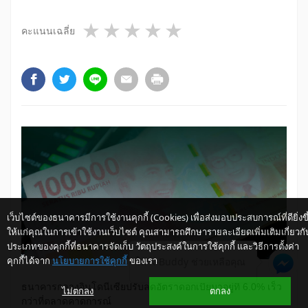
1 star
2 stars
3 stars
4 stars
5 stars
คะแนนเฉลี่ย
เว็บไซต์ของธนาคารมีการใช้งานคุกกี้ (Cookies) เพื่อส่งมอบประสบการณ์ที่ดียิ่งขึ
ให้แก่คุณในการเข้าใช้งานเว็บไซต์ คุณสามารถศึกษารายละเอียดเพิ่มเติมเกี่ยวกั
ประเภทของคุกกี้ที่ธนาคารจัดเก็บ วัตถุประสงค์ในการใช้คุกกี้ และวิธีการตั้งค่า
คุกกี้ได้จาก
นโยบายการใช้คุกกี้
ของเรา
ให้ K-Buddy ช่วยเหลือคุณ
ธนาคารกลางอินโดนีเซียปรับลดอัตราดอกเบี้ยมาอยู่ที่ 6.0% เร็ว
ไม่ตกลง
ตกลง
กว่าที่ตลาดคาดการณ์