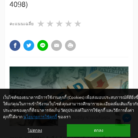
4098)
1 star
2 stars
3 stars
4 stars
5 stars
คะแนนเฉลี่ย
เว็บไซต์ของธนาคารมีการใช้งานคุกกี้ (Cookies) เพื่อส่งมอบประสบการณ์ที่ดียิ่งขึ
ให้แก่คุณในการเข้าใช้งานเว็บไซต์ คุณสามารถศึกษารายละเอียดเพิ่มเติมเกี่ยวกั
ประเภทของคุกกี้ที่ธนาคารจัดเก็บ วัตถุประสงค์ในการใช้คุกกี้ และวิธีการตั้งค่า
คุกกี้ได้จาก
นโยบายการใช้คุกกี้
ของเรา
ให้ K-Buddy ช่วยเหลือคุณ
ไม่ตกลง
ตกลง