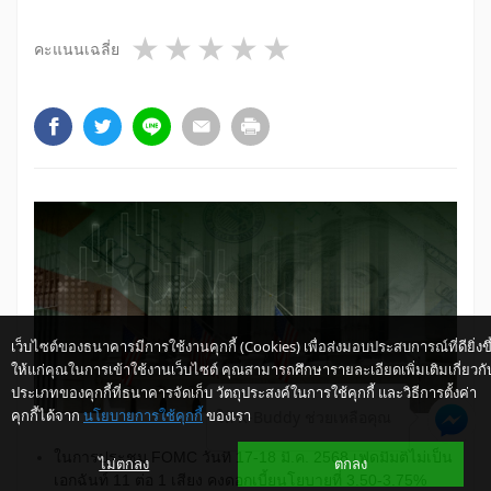
1 star
2 stars
3 stars
4 stars
5 stars
คะแนนเฉลี่ย
เว็บไซต์ของธนาคารมีการใช้งานคุกกี้ (Cookies) เพื่อส่งมอบประสบการณ์ที่ดียิ่งขึ
ให้แก่คุณในการเข้าใช้งานเว็บไซต์ คุณสามารถศึกษารายละเอียดเพิ่มเติมเกี่ยวกั
ประเภทของคุกกี้ที่ธนาคารจัดเก็บ วัตถุประสงค์ในการใช้คุกกี้ และวิธีการตั้งค่า
คุกกี้ได้จาก
นโยบายการใช้คุกกี้
ของเรา
ให้ K-Buddy ช่วยเหลือคุณ
ในการประชุม FOMC วันที่ 17-18 มี.ค. 2568 เฟดมีมติไม่เป็น
ไม่ตกลง
ตกลง
เอกฉันท์ 11 ต่อ 1 เสียง คงดอกเบี้ยนโยบายที่ 3.50-3.75%