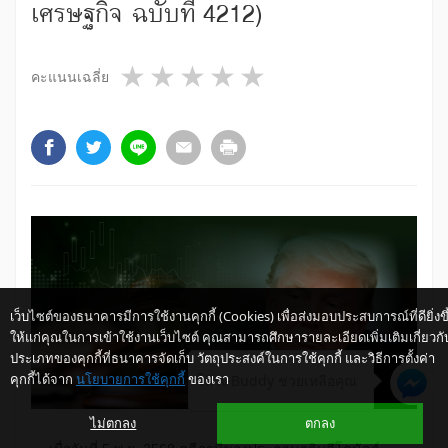
เศรษฐกิจ ฉบับที่ 4212)
1 star
2 stars
3 stars
4 stars
5 stars
คะแนนเฉลี่ย
เว็บไซต์ของธนาคารมีการใช้งานคุกกี้ (Cookies) เพื่อส่งมอบประสบการณ์ที่ดียิ่งขึ
ให้แก่คุณในการเข้าใช้งานเว็บไซต์ คุณสามารถศึกษารายละเอียดเพิ่มเติมเกี่ยวกั
ประเภทของคุกกี้ที่ธนาคารจัดเก็บ วัตถุประสงค์ในการใช้คุกกี้ และวิธีการตั้งค่า
คุกกี้ได้จาก
นโยบายการใช้คุกกี้
ของเรา
ให้ K-Buddy ช่วยเหลือคุณ
ไม่ตกลง
ตกลง