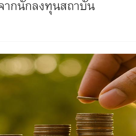
จากนักลงทุนสถาบัน
s
ars
 stars
5 stars