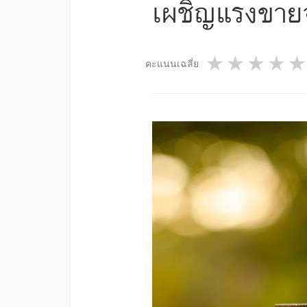
เผชิญแรงขาย
1 star
2 star
3 st
4
คะแนนเฉลี่ย