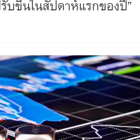
รับขึ้นในสัปดาห์แรกของปี”
s
ars
 stars
5 stars