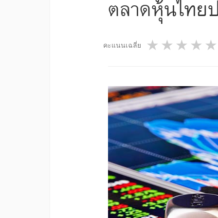
ตลาดหุ้นไทยป
1 star
2 star
3 st
4
คะแนนเฉลี่ย