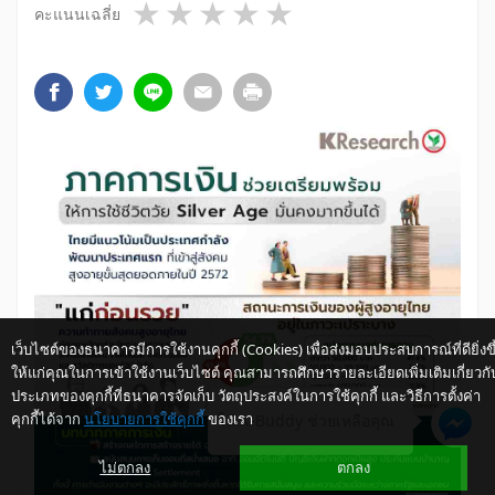
1 star
2 stars
3 stars
4 stars
5 stars
คะแนนเฉลี่ย
เว็บไซต์ของธนาคารมีการใช้งานคุกกี้ (Cookies) เพื่อส่งมอบประสบการณ์ที่ดียิ่งขึ
ให้แก่คุณในการเข้าใช้งานเว็บไซต์ คุณสามารถศึกษารายละเอียดเพิ่มเติมเกี่ยวกั
ประเภทของคุกกี้ที่ธนาคารจัดเก็บ วัตถุประสงค์ในการใช้คุกกี้ และวิธีการตั้งค่า
คุกกี้ได้จาก
นโยบายการใช้คุกกี้
ของเรา
ให้ K-Buddy ช่วยเหลือคุณ
ไม่ตกลง
ตกลง