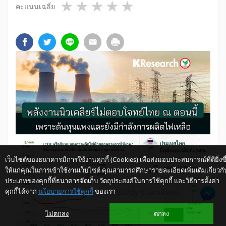
1 star
2 stars
3 stars
4 stars
5 stars
คะแนนเฉลี่ย
เว็บไซต์ของธนาคารมีการใช้งานคุกกี้ (Cookies) เพื่อส่งมอบประสบการณ์ที่ดียิ่งขึ
ให้แก่คุณในการเข้าใช้งานเว็บไซต์ คุณสามารถศึกษารายละเอียดเพิ่มเติมเกี่ยวกั
ประเภทของคุกกี้ที่ธนาคารจัดเก็บ วัตถุประสงค์ในการใช้คุกกี้ และวิธีการตั้งค่า
คุกกี้ได้จาก
นโยบายการใช้คุกกี้
ของเรา
ให้ K-Buddy ช่วยเหลือคุณ
ไม่ตกลง
ตกลง