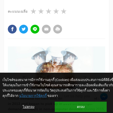
1 star
2 stars
3 stars
4 stars
5 stars
คะแนนเฉลี่ย
เว็บไซต์ของธนาคารมีการใช้งานคุกกี้ (Cookies) เพื่อส่งมอบประสบการณ์ที่ดียิ่งขึ
ให้แก่คุณในการเข้าใช้งานเว็บไซต์ คุณสามารถศึกษารายละเอียดเพิ่มเติมเกี่ยวกั
ประเภทของคุกกี้ที่ธนาคารจัดเก็บ วัตถุประสงค์ในการใช้คุกกี้ และวิธีการตั้งค่า
คุกกี้ได้จาก
นโยบายการใช้คุกกี้
ของเรา
Let us help you
Global demand for hard disk drives (HDD) bottomed out
in 2013 and began to pick up in 2014 on stronger
ไม่ตกลง
ตกลง
demand for HDDs in non-computer devices.
During 2015,