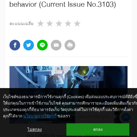
behavior (Current Issue No.3103)
1 star
2 stars
3 stars
4 stars
5 stars
คะแนนเฉลี่ย
เว็บไซต์ของธนาคารมีการใช้งานคุกกี้ (Cookies) เพื่อส่งมอบประสบการณ์ที่ดียิ่งขึ
ให้แก่คุณในการเข้าใช้งานเว็บไซต์ คุณสามารถศึกษารายละเอียดเพิ่มเติมเกี่ยวกั
ประเภทของคุกกี้ที่ธนาคารจัดเก็บ วัตถุประสงค์ในการใช้คุกกี้ และวิธีการตั้งค่า
คุกกี้ได้จาก
นโยบายการใช้คุกกี้
ของเรา
Let us help you
ไม่ตกลง
ตกลง
The COVID-19 pandemic in 2020 is likely putting