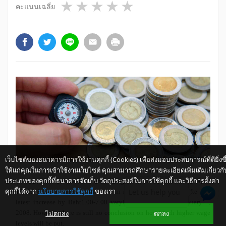
1 star
2 stars
3 stars
4 stars
5 stars
คะแนนเฉลี่ย
เว็บไซต์ของธนาคารมีการใช้งานคุกกี้ (Cookies) เพื่อส่งมอบประสบการณ์ที่ดียิ่งขึ
ให้แก่คุณในการเข้าใช้งานเว็บไซต์ คุณสามารถศึกษารายละเอียดเพิ่มเติมเกี่ยวกั
ประเภทของคุกกี้ที่ธนาคารจัดเก็บ วัตถุประสงค์ในการใช้คุกกี้ และวิธีการตั้งค่า
The result of the Central Wage Committee meeting on April
คุกกี้ได้จาก
นโยบายการใช้คุกกี้
ของเรา
Let us help you
18, 2008 was to approve the raise in minimum wage levels after the
latest increase by Baht1.00-7.00 varying by province on January 1,
ไม่ตกลง
ตกลง
2008. However, there is still no conclusion on how much higher wage
levels will be put.