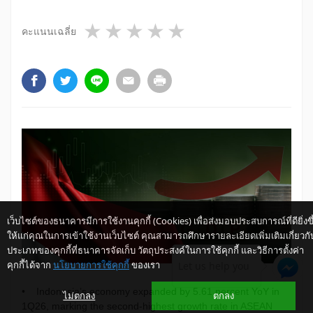
1 star
2 stars
3 stars
4 stars
5 stars
คะแนนเฉลี่ย
เว็บไซต์ของธนาคารมีการใช้งานคุกกี้ (Cookies) เพื่อส่งมอบประสบการณ์ที่ดียิ่งขึ
ให้แก่คุณในการเข้าใช้งานเว็บไซต์ คุณสามารถศึกษารายละเอียดเพิ่มเติมเกี่ยวกั
ประเภทของคุกกี้ที่ธนาคารจัดเก็บ วัตถุประสงค์ในการใช้คุกกี้ และวิธีการตั้งค่า
คุกกี้ได้จาก
นโยบายการใช้คุกกี้
ของเรา
Let us help you
• Indonesia’s economy expanded by 5.61 percent YoY in
ไม่ตกลง
ตกลง
1Q26, marking the second-highest growth rate in ASEAN