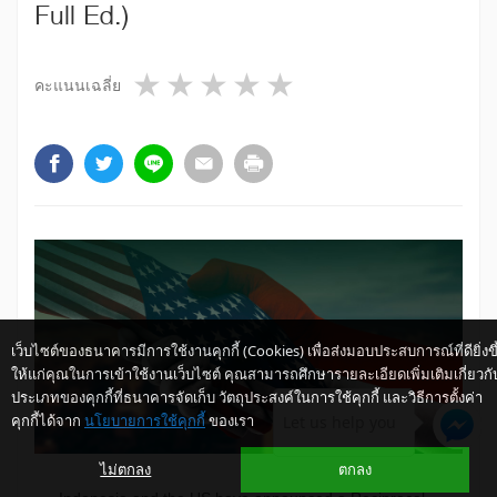
Full Ed.)
1 star
2 stars
3 stars
4 stars
5 stars
คะแนนเฉลี่ย
เว็บไซต์ของธนาคารมีการใช้งานคุกกี้ (Cookies) เพื่อส่งมอบประสบการณ์ที่ดียิ่งขึ
ให้แก่คุณในการเข้าใช้งานเว็บไซต์ คุณสามารถศึกษารายละเอียดเพิ่มเติมเกี่ยวกั
ประเภทของคุกกี้ที่ธนาคารจัดเก็บ วัตถุประสงค์ในการใช้คุกกี้ และวิธีการตั้งค่า
คุกกี้ได้จาก
นโยบายการใช้คุกกี้
ของเรา
Let us help you
ไม่ตกลง
ตกลง