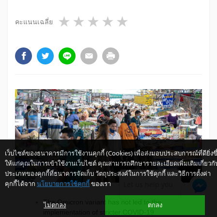
1 star
2 stars
3 stars
4 stars
5 stars
คะแนนเฉลี่ย
เว็บไซต์ของธนาคารมีการใช้งานคุกกี้ (Cookies) เพื่อส่งมอบประสบการณ์ที่ดียิ่งขึ
ให้แก่คุณในการเข้าใช้งานเว็บไซต์ คุณสามารถศึกษารายละเอียดเพิ่มเติมเกี่ยวกั
ประเภทของคุกกี้ที่ธนาคารจัดเก็บ วัตถุประสงค์ในการใช้คุกกี้ และวิธีการตั้งค่า
คุกกี้ได้จาก
นโยบายการใช้คุกกี้
ของเรา
Let us help you
The Omicron variant has not led to the
ไม่ตกลง
ตกลง
implementation of stricter COVID-19