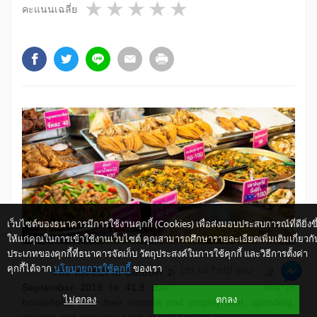
1 star
2 stars
3 stars
4 stars
5 stars
คะแนนเฉลี่ย
เว็บไซต์ของธนาคารมีการใช้งานคุกกี้ (Cookies) เพื่อส่งมอบประสบการณ์ที่ดียิ่งขึ
ให้แก่คุณในการเข้าใช้งานเว็บไซต์ คุณสามารถศึกษารายละเอียดเพิ่มเติมเกี่ยวกั
ประเภทของคุกกี้ที่ธนาคารจัดเก็บ วัตถุประสงค์ในการใช้คุกกี้ และวิธีการตั้งค่า
คุกกี้ได้จาก
นโยบายการใช้คุกกี้
ของเรา
Let us help you
The KR-ECI in October
2019
dropped from
42.3
in
September 2019 to 41.8
due to increased concerns of
ไม่ตกลง
ตกลง
households over their income and employment, spending,