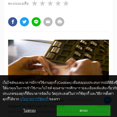
1 star
2 stars
3 stars
4 stars
5 stars
คะแนนเฉลี่ย
เว็บไซต์ของธนาคารมีการใช้งานคุกกี้ (Cookies) เพื่อส่งมอบประสบการณ์ที่ดียิ่งขึ
ให้แก่คุณในการเข้าใช้งานเว็บไซต์ คุณสามารถศึกษารายละเอียดเพิ่มเติมเกี่ยวกั
ประเภทของคุกกี้ที่ธนาคารจัดเก็บ วัตถุประสงค์ในการใช้คุกกี้ และวิธีการตั้งค่า
คุกกี้ได้จาก
นโยบายการใช้คุกกี้
ของเรา
Let us help you
The KR-ECI and
3-
month Expected KR-ECI
slipped to 43.5 and
45.7 in April 2019
because households
ไม่ตกลง
ตกลง
were more concerned about their living conditions, including