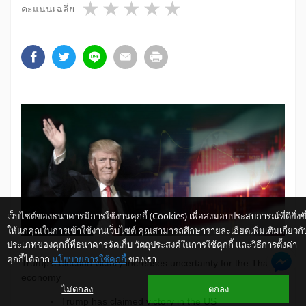
1 star
2 stars
3 stars
4 stars
5 stars
คะแนนเฉลี่ย
เว็บไซต์ของธนาคารมีการใช้งานคุกกี้ (Cookies) เพื่อส่งมอบประสบการณ์ที่ดียิ่งขึ
ให้แก่คุณในการเข้าใช้งานเว็บไซต์ คุณสามารถศึกษารายละเอียดเพิ่มเติมเกี่ยวกั
ประเภทของคุกกี้ที่ธนาคารจัดเก็บ วัตถุประสงค์ในการใช้คุกกี้ และวิธีการตั้งค่า
คุกกี้ได้จาก
นโยบายการใช้คุกกี้
ของเรา
Let us help you
Trump’s election victory increases uncertainty for the Thai
economy
ไม่ตกลง
ตกลง
Trump has claimed victory in the US