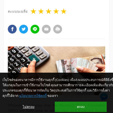
1 star
2 stars
3 stars
4 stars
5 stars
คะแนนเฉลี่ย
เว็บไซต์ของธนาคารมีการใช้งานคุกกี้ (Cookies) เพื่อส่งมอบประสบการณ์ที่ดียิ่งขึ
ให้แก่คุณในการเข้าใช้งานเว็บไซต์ คุณสามารถศึกษารายละเอียดเพิ่มเติมเกี่ยวกั
ประเภทของคุกกี้ที่ธนาคารจัดเก็บ วัตถุประสงค์ในการใช้คุกกี้ และวิธีการตั้งค่า
คุกกี้ได้จาก
นโยบายการใช้คุกกี้
ของเรา
Let us help you
KResearch assesses that the Monetary Policy Committee
ไม่ตกลง
ตกลง
(MPC) will likely keep its policy intact at 0.5 percent during